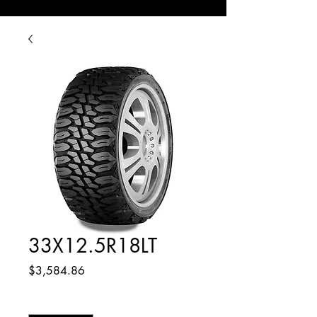
33X12.5R18LT
Precio
$3,584.86
Cantidad
*